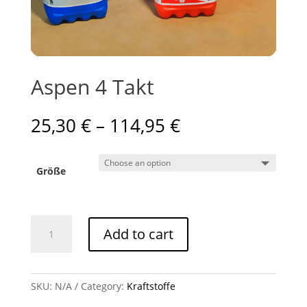
Aspen 4 Takt
25,30
€
–
114,95
€
Größe
Aspen
Add to cart
4
Takt
quantity
SKU:
N/A
Category:
Kraftstoffe