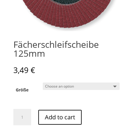
Fächerschleifscheibe
125mm
3,49
€
Größe
Fächerschleifscheibe
Add to cart
125mm
quantity