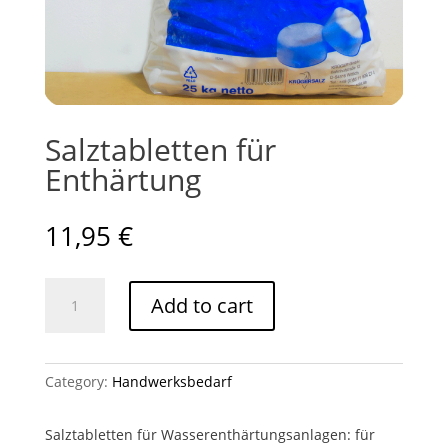
Salztabletten für
Enthärtung
11,95
€
Salztabletten
Add to cart
für
Enthärtung
quantity
Category:
Handwerksbedarf
Salztabletten für Wasserenthärtungsanlagen: für